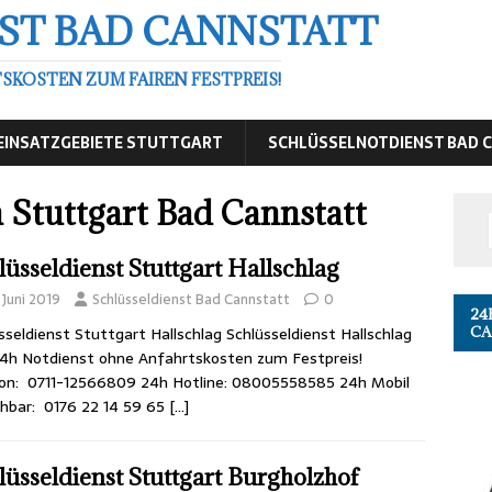
ST BAD CANNSTATT
OSTEN ZUM FAIREN FESTPREIS!
EINSATZGEBIETE STUTTGART
SCHLÜSSELNOTDIENST BAD 
Stuttgart Bad Cannstatt
lüsseldienst Stuttgart Hallschlag
 Juni 2019
Schlüsseldienst Bad Cannstatt
0
24
CA
sseldienst Stuttgart Hallschlag Schlüsseldienst Hallschlag
4h Notdienst ohne Anfahrtskosten zum Festpreis!
on: 0711-12566809 24h Hotline: 08005558585 24h Mobil
chbar: 0176 22 14 59 65
[…]
lüsseldienst Stuttgart Burgholzhof