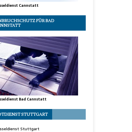
sseldienst Cannstatt
NBRUCHSCHUTZ FÜR BAD
NNSTATT
sseldienst Bad Cannstatt
TDIENST STUTTGART
sseldienst Stuttgart