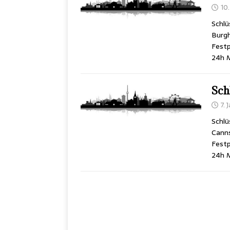
10.
Schlü
Burg
Festp
24h M
Sch
7. 
Schlü
Cann
Festp
24h M