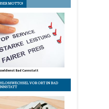
SER MOTTO!
sseldienst Bad Cannstatt
HLOSSWECHSEL VOR ORT IN BAD
NNSTATT