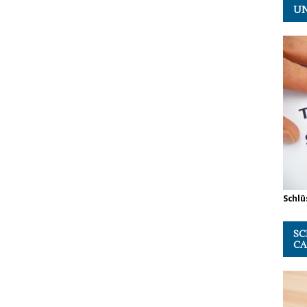
UN
Schlü
SC
CA