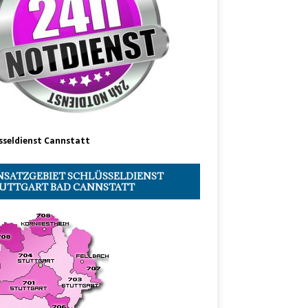
sseldienst Cannstatt
NSATZGEBIET SCHLÜSSELDIENST
UTTGART BAD CANNSTATT